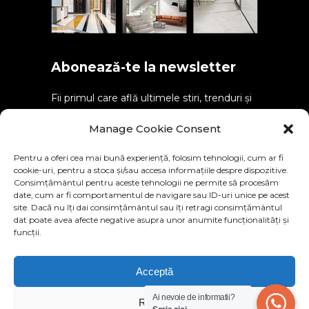
Abonează-te la newsletter
Fii primul care află ultimele stiri, trenduri și
alte informații despre noile produse.
Manage Cookie Consent
Pentru a oferi cea mai bună experiență, folosim tehnologii, cum ar fi
cookie-uri, pentru a stoca și/sau accesa informațiile despre dispozitive.
Consimțământul pentru aceste tehnologii ne permite să procesăm
SEND
date, cum ar fi comportamentul de navigare sau ID-uri unice pe acest
site. Dacă nu îți dai consimțământul sau îți retragi consimțământul
dat poate avea afecte negative asupra unor anumite funcționalități și
funcții.
Acceptă
Ai nevoie de informatii?
Refuză
© Copyright NATIVO 2022