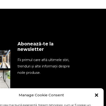
Abonează-te la
newsletter
Fii primul care află ultimele stiri,
trenduri și alte informații despre
noile produse.
Manage Cookie Consent
SEND
ri cea mai bună experiență, folosim tehnologii, cum ar fi cookie-uri,