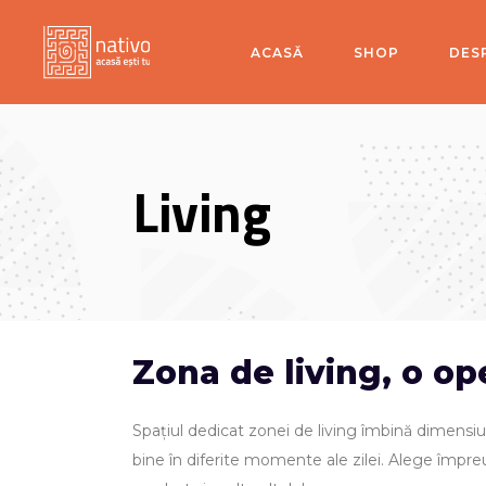
ACASĂ
SHOP
DES
Living
Zona de living, o op
Spațiul dedicat zonei de living îmbină dimensiun
bine în diferite momente ale zilei. Alege împreun