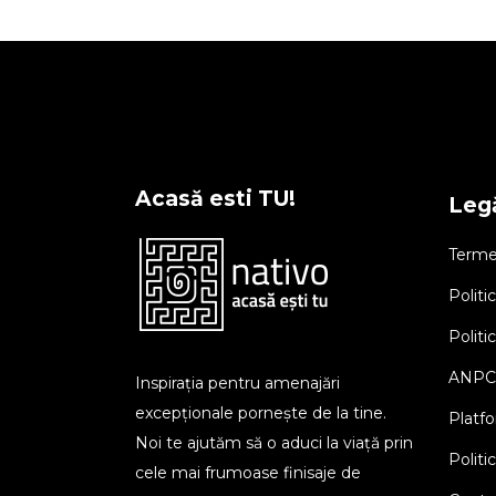
Acasă esti TU!
Legă
Termen
Politi
Politi
ANPC
Inspirația pentru amenajări
excepționale pornește de la tine.
Platf
Noi te ajutăm să o aduci la viață prin
Politi
cele mai frumoase finisaje de