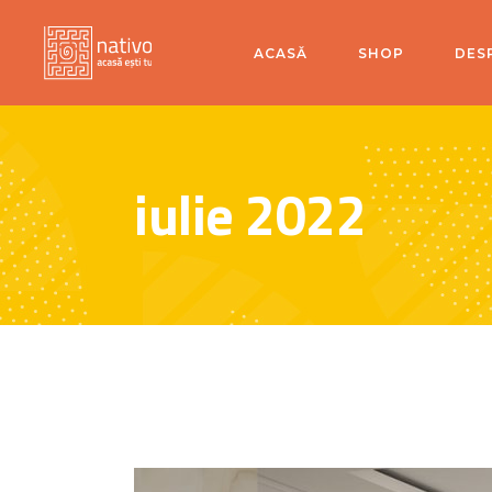
ACASĂ
SHOP
DES
iulie 2022