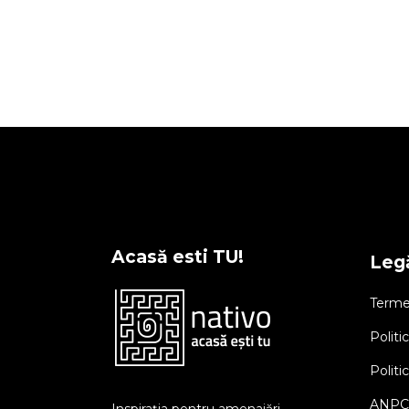
Acasă esti TU!
Legă
Termen
Politi
Politi
ANPC