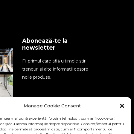
Abonează-te la
newsletter
Fii primul care află ultimele stiri,
trenduri și alte informații despre
noile produse.
Manage Cookie Consent
SEND
ri cea mai bună experiență, folosim tehnologii, cum ar fi cookie-uri,
oca și/sau accesa informațiile despre dispozitive. Consimțământul pentru
ologii ne permite să procesăm date, cum ar fi comportamentul de