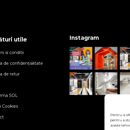
Instagram
turi utile
i si conditii
ca de confidențialitate
ca de retur
orma SOL
ci Cookies
Pentru a ofe
ct
pentru a st
aceste tehn