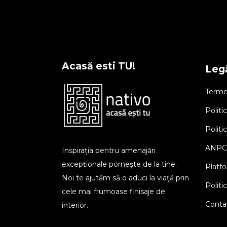
Acasă esti TU!
Legă
Termen
Politi
Politi
ANPC
Inspirația pentru amenajări
excepționale pornește de la tine.
Platf
Noi te ajutăm să o aduci la viață prin
Politi
cele mai frumoase finisaje de
Conta
interior.