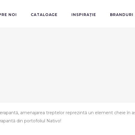
PRE NOI
CATALOAGE
INSPIRAȚIE
BRANDURI
iderapantă, amenajarea treptelor reprezintă un element cheie în as
rapantă din portofoliul Nativo!